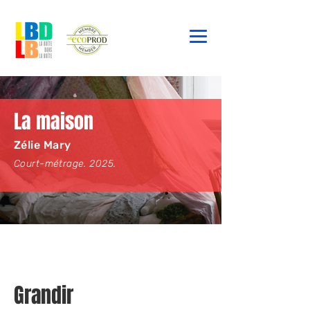
La maison
Zélie Mary
Court-métrage
. 2025.
Grandir