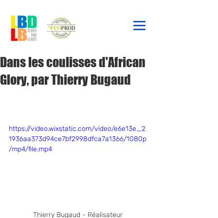
Dans les coulisses d'African
Glory, par Thierry Bugaud
https://video.wixstatic.com/video/e6e13e_2
1936aa373d94ce7bf2998dfca7a1366/1080p
/mp4/file.mp4
Thierry Bugaud - Réalisateur